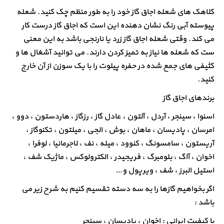
کلاهک های شعله اجاق گاز خود را به طور منظم چک کنید. شعله
پیوسته آبی رنگ نشان دهنده این است که اجاق گاز درست کار
می کند. وقتی شعله اجاق گاز زرد یا نارنجی باشد به این معنی
ست که شعله ها نیاز به تمیز کردن دارند. می توانید آشغال ها و
کثیفی های جمع شده در حفره پیلوت را با یک سوزن از آن خارج
کنید.
برندهای اجاق گاز
اسنوا ، سینجر ، آردل ، آلتون ، عادل گاز ، رزگاز ، هاردستون ، دوو ،
امرسان ، پادیسان ، ماهان ، بوش ، الجی ، میلتون ، تکنوگاز ،
آریستون ، سامسونگ ، کنوود ، میله ، نف ، لاجرمانیا ، لوفرا ،
اخوان ، آاگ ، بلومبرگ ، فریجیدر ، الکترولوکس ، ماژیک شف ،
استیل البرز ، شف ، ویرپول و…
اگر بخواهیم گازها را به سه دسته تقسیم کنیم به شرح زیر می
باشد :
با کیفیت ایرانی : اخوان ، پادیسان ، سینجر